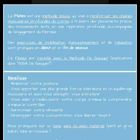
Le
Pilates
est une
méthode douce
qui vise à
renforcer les chaines
musculaires profondes du corps
, à travers des placements précis,
des mouvements lents, et une repiration profonde accompagnée
de l'engagement du Périnée.
Des
exercices de mobilisation
, d'
assouplissement
et de
relaxation
sont pratiqués en
début
et en
fin de séance
.
Ce
Pilates
est
revisité avec la Méthode De Gasquet
(explications
dans "YOGA De Gasquet").
Bénéfices
:
- Améliorer votre posture
- Vous apporter une plus grande force intérieure et un équilibrage
musculaire et aussi vous assouplir, vous entretenir
- Vous aider à redécouvrir votre corps, à mieux le comprendre,
à mieux le contrôler
- Harmoniser votre silhouette
- Développer votre concentration, vous libérer l'esprit
Nous pratiquons sur un
tapis
,
sans ou avec matériel
(petit et gros
ballon, tube en mousse..)