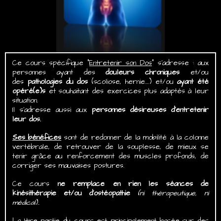
Ce cours spécifique "
Entretenir son Dos
" s'adresse : aux
personnes ayant des
douleurs chroniques
et/ou
des
pathologies du dos
(scoliose, hernie....) et/ou
ayant été
opéré(e)s
et souhaitant des exercices plus adaptés à leur
situation.
Il s'adresse aussi aux
personnes désireuses d'entretenir
leur dos.
Ses bénéfices
sont de redonner de la mobilité à la colonne
vertébrale, de retrouver de la souplesse, de mieux se
tenir grâce au renforcement des muscles profonds, de
corriger ses mauvaises postures.
Ce cours
ne remplace en rien les séances de
kinésithérapie et/ou d'ostéopathie
(ni thérapeutique, ni
médical)..