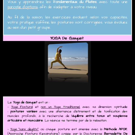
Vous y apprendrez les
fondamentaux du Pilates
, avec toute une
panoplie d'options
, afin de s'adapter à votre niveau.
Au fil de la saison, les exercices évoluent selon vos capacités,
votre pratique s'affine, les postures sont corrigées, vous évoluez
au sein d'un petit groupe.
YOGA De Gasquet
Le
Yoga de Gasquet
est un :
-
Yoga Postural
et
non un Yoga Traditionnel,
avec sa dimension spirituelle
:
postures variées
avec une alternance d'étirement et de tonification des
muscles profonds, à la recherche de l'
équilibre entre tonus et souplesse
articulaire et musculaire
. La séance se termine par de la relaxation.
-
Yoga "sans dégâts"
, où chaque posture est amenée avec la
Méthode APOR
(Approche Posturo Respiratoire) créée par la Doctoresse
Bernadette De