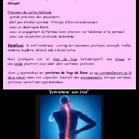
Gasquet.
Principes de cette Méthode
:
. grande précision des placements
.
le(la) plus étiré(e) possible : Principe d'Auto-Grandissement,
. avec un diaphragme libéré,
. avec un engagement du Périnée (sans pression sur l'abdomen et le périnée),
. avec une respiration profonde, abdominale.
Bénéfices
: ils sont nombreux : corrige les mauvaises postures, assouplit, tonifie,
améliore l'équilibre, détend, aide à lâcher-prise.
Nous pratiquons sur un
tapis de Yoga
(anti-dérapant). Une
brique
et
une
sangle
pourront vous aider dans certaines postures.
Vous y apprendrez les
postures de Yoga de Base
, qui
se complexifieront au fil
de la saison
, selon vos capacités. Suivront des
enchainements
, lorsque certaines
postures seront bien appréhendées.
"Entretenir son Dos"